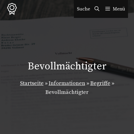
Zum
Suche
Menü
Inhalt
springen
Bevollmächtigter
Startseite
»
Informationen
»
Begriffe
»
Bevollmächtigter