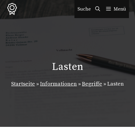
Zum
Suche
Menü
Inhalt
springen
Lasten
Startseite
»
Informationen
»
Begriffe
»
Lasten