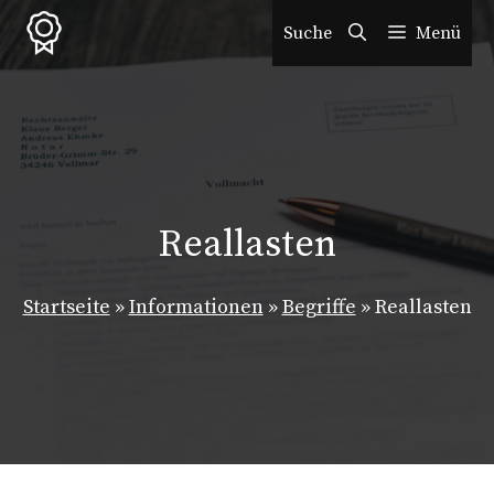
Zum
Suche
Menü
Inhalt
springen
Reallasten
Startseite
»
Informationen
»
Begriffe
»
Reallasten