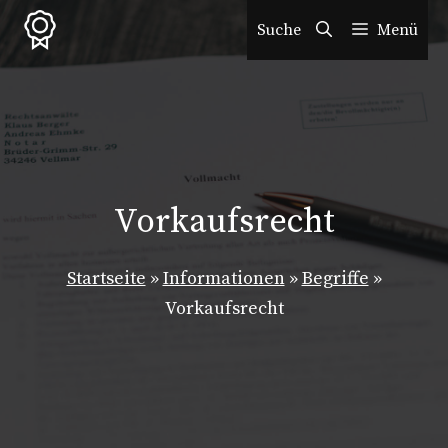
Zum
Suche
Menü
Inhalt
springen
Vorkaufsrecht
Startseite
»
Informationen
»
Begriffe
»
Vorkaufsrecht