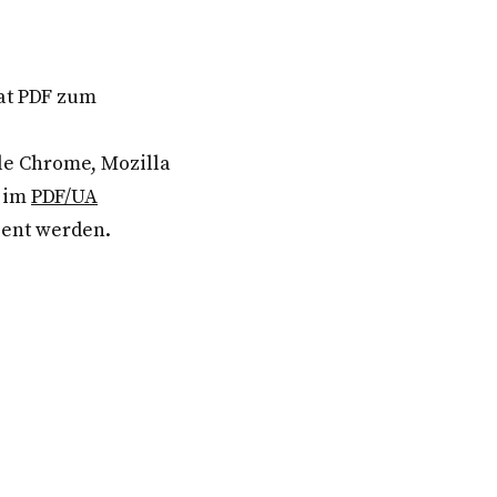
at PDF zum
.
le Chrome, Mozilla
t im
PDF/UA
ient werden.